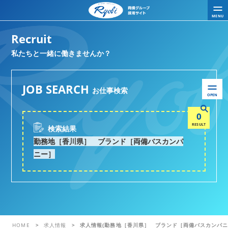
MENU
Recruit
私たちと一緒に働きませんか？
JOB SEARCH
お仕事検索
OPEN
0
RESULT
検索結果
勤務地［香川県］ ブランド［両備バスカンパ
ニー］
HOME
求人情報
求人情報(勤務地［香川県］ ブランド［両備バスカンパニ