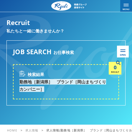
MENU
Recruit
私たちと一緒に働きませんか？
JOB SEARCH
お仕事検索
OPEN
0
RESULT
検索結果
勤務地［新潟県］ ブランド［岡山まちづくり
カンパニー］
HOME
求人情報
求人情報(勤務地［新潟県］ ブランド［岡山まちづくりカ