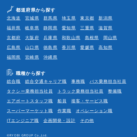
都道府県から探す
北海道
宮城県
群馬県
埼玉県
東京都
新潟県
福井県
岐阜県
静岡県
愛知県
三重県
滋賀県
京都府
大阪府
兵庫県
和歌山県
島根県
岡山県
広島県
山口県
徳島県
香川県
愛媛県
高知県
福岡県
宮崎県
沖縄県
職種から探す
総合職
総合交通キャリア職
事務職
バス乗務担当社員
タクシー乗務担当社員
トラック乗務担当社員
整備職
エアポートスタッフ職
船員
接客・サービス職
スーパーマーケット職
作業職
オペレーション職
ITエンジニア職
企画開発・設計
その他
©RYOBI GROUP Co.,Ltd.