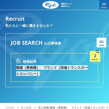
MENU
Recruit
私たちと一緒に働きませんか？
JOB SEARCH
お仕事検索
OPEN
2
RESULT
検索結果
職種［事務職］ ブランド［両備トランスポー
トカンパニー］
HOME
求人情報
求人情報(職種［事務職］ ブランド［両備トランスポート