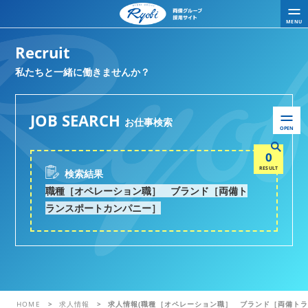
MENU
Recruit
私たちと一緒に働きませんか？
JOB SEARCH
お仕事検索
OPEN
0
RESULT
検索結果
職種［オペレーション職］ ブランド［両備ト
ランスポートカンパニー］
HOME
求人情報
求人情報(職種［オペレーション職］ ブランド［両備トラ