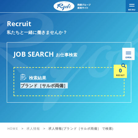
MENU
Recruit
私たちと一緒に働きませんか？
JOB SEARCH
お仕事検索
OPEN
0
RESULT
検索結果
ブランド［サルボ両備］
HOME
求人情報
求人情報(ブランド［サルボ両備］ で検索)