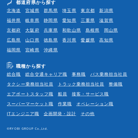
都道府県から探す
北海道
宮城県
群馬県
埼玉県
東京都
新潟県
福井県
岐阜県
静岡県
愛知県
三重県
滋賀県
京都府
大阪府
兵庫県
和歌山県
島根県
岡山県
広島県
山口県
徳島県
香川県
愛媛県
高知県
福岡県
宮崎県
沖縄県
職種から探す
総合職
総合交通キャリア職
事務職
バス乗務担当社員
タクシー乗務担当社員
トラック乗務担当社員
整備職
エアポートスタッフ職
船員
接客・サービス職
スーパーマーケット職
作業職
オペレーション職
ITエンジニア職
企画開発・設計
その他
©RYOBI GROUP Co.,Ltd.