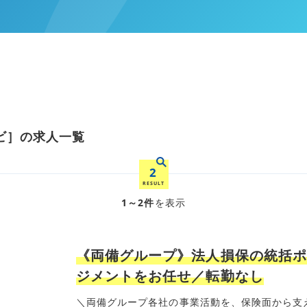
ビ］の求人一覧
2
RESULT
1～2件
を表示
《両備グループ》法人損保の統括ポ
ジメントをお任せ／転勤なし
＼両備グループ各社の事業活動を、保険面から支