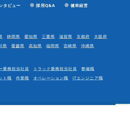
ンタビュー
採用Q&A
健幸経営
県
静岡県
愛知県
三重県
滋賀県
京都府
大阪府
川県
愛媛県
高知県
福岡県
宮崎県
沖縄県
ー乗務担当社員
トラック乗務担当社員
整備職
ット職
作業職
オペレーション職
ITエンジニア職