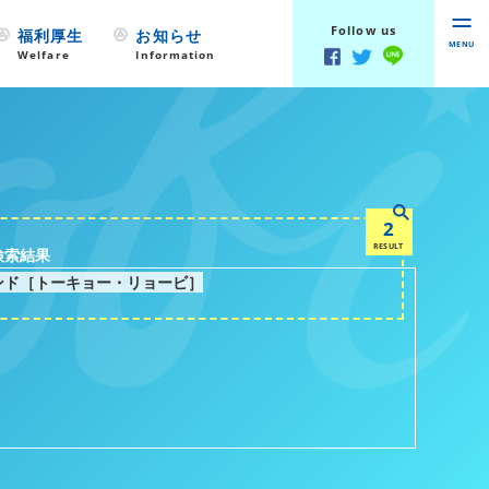
Follow us
福利厚生
お知らせ
MENU
Welfare
Information
2
RESULT
検索結果
ンド［トーキョー・リョービ］