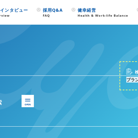
フインタビュー
採用Q&A
健幸経営
erview
FAQ
Health & Work-life Balance
ブラ
索
OPEN