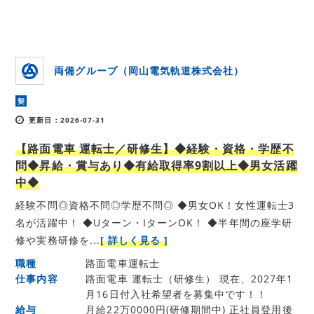
両備グループ（岡山電気軌道株式会社）
契
更新日：2026-07-31
【路面電車 運転士／研修生】◆経験・資格・学歴不
問◆昇給・賞与あり◆有給取得率9割以上◆男女活躍
中◆
経験不問◎資格不問◎学歴不問◎ ◆男女OK！女性運転士3
名が活躍中！ ◆Uターン・IターンOK！ ◆半年間の座学研
修や実務研修を...
[ 詳しく見る ]
職種
路面電車運転士
仕事内容
路面電車 運転士（研修生） 現在、2027年1
月16日付入社希望者を募集中です！！
給与
月給22万0000円(研修期間中) 正社員登用後