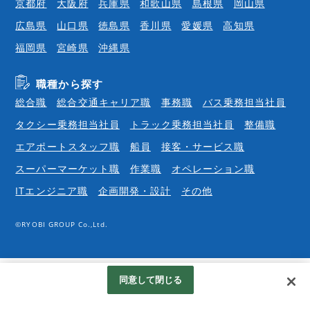
京都府
大阪府
兵庫県
和歌山県
島根県
岡山県
広島県
山口県
徳島県
香川県
愛媛県
高知県
福岡県
宮崎県
沖縄県
職種から探す
総合職
総合交通キャリア職
事務職
バス乗務担当社員
タクシー乗務担当社員
トラック乗務担当社員
整備職
エアポートスタッフ職
船員
接客・サービス職
スーパーマーケット職
作業職
オペレーション職
ITエンジニア職
企画開発・設計
その他
©RYOBI GROUP Co.,Ltd.
同意して閉じる
Googleアナリティクスの利用について