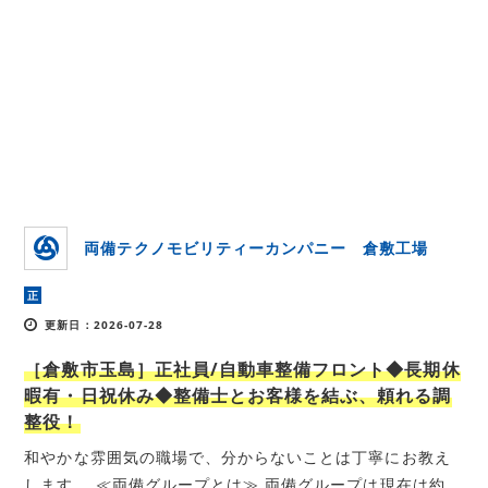
両備テクノモビリティーカンパニー 倉敷工場
正
更新日：2026-07-28
［倉敷市玉島］正社員/自動車整備フロント◆長期休
暇有・日祝休み◆整備士とお客様を結ぶ、頼れる調
整役！
和やかな雰囲気の職場で、分からないことは丁寧にお教え
します。 ≪両備グループとは≫ 両備グループは現在は約