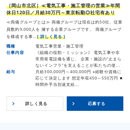
［岡山市北区］≪電気工事・施工管理の営業≫年間
休日120日／月給30万円～東京転勤◎社宅有あり
≪両備グループとは≫ 両備グループは現在は約50社、従業
員数約9,000人を 擁する企業グループです。 両備グループ
を構成する事...
[ 詳しく見る ]
職種
電気工事営業・施工管理
仕事内容
《組織の役割・ミッション》 電気工事や非
常用発電設備を通じ、 企業・施設の“止まら
ないインフラ”を支えることが私たちの使...
給与
月給300,000円～400,000円 ※経験や資格に
応じて決定します 想定年収450～550万円 ■
時間外手当別途支給...
詳しく見る
応募する