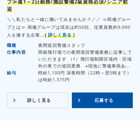
フ≫週1～2日勤務/施設警備2級資格必須/シニア歓
迎
＼＼私たちと一緒に働いてみませんか？／／ ≪両備グルー
プとは≫ 両備グループは現在は約50社、従業員数約9,000
人を擁する企業...
[ 詳しく見る ]
職種
夜間巡回警備スタッフ
仕事内容
岡南飛行場での夜間巡回警備業務に従事して
いただきます （1）飛行場制限区域内・区域
外の車での巡回業務 ※現地に警備車両あ...
給与
時給1,100円 深夜時間（22時～翌5時まで）
は時給1,375円
詳しく見る
応募する