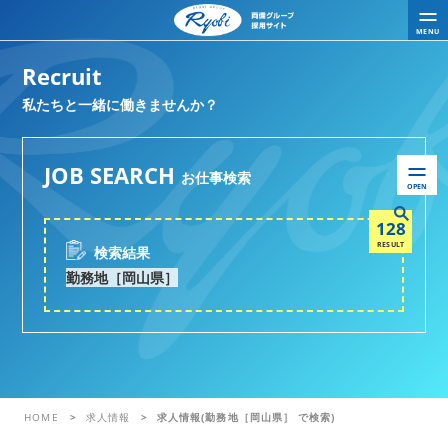
MENU
Recruit
私たちと一緒に働きませんか？
JOB SEARCH
お仕事検索
OPEN
128
RESULT
検索結果
勤務地［岡山県］
HOME
求人情報
求人情報(勤務地［岡山県］ で検索)