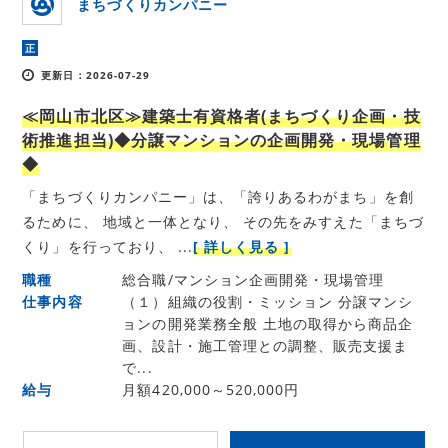
まちづくりカンパニー
正
更新日：2026-07-29
≪岡山市北区≫建築士有資格者(まちづくり企画・技
術推進担当)◆分譲マンションの企画開発・現場管理
◆
「まちづくりカンパニー」は、「誇りあるわがまち」を創
るために、 地域と一体となり、 その先をみすえた「まちづ
くり」を行っており、 ...
[ 詳しく見る ]
職種
総合職/マンション企画開発・現場管理
仕事内容
（１）組織の役割・ミッション 分譲マンシ
ョンの開発業務全般 土地の取得から商品企
画、設計・施工管理との調整、販売支援ま
で...
給与
月額420,000～520,000円