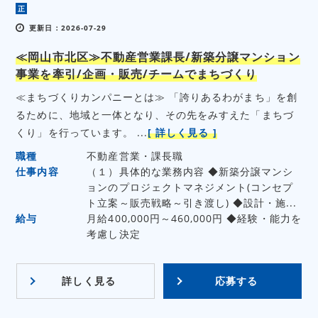
正
更新日：2026-07-29
≪岡山市北区≫不動産営業課長/新築分譲マンション
事業を牽引/企画・販売/チームでまちづくり
≪まちづくりカンパニーとは≫ 「誇りあるわがまち」を創
るために、地域と一体となり、その先をみすえた「まちづ
くり」を行っています。 ...
[ 詳しく見る ]
職種
不動産営業・課長職
仕事内容
（１）具体的な業務内容 ◆新築分譲マンシ
ョンのプロジェクトマネジメント(コンセプ
ト立案～販売戦略～引き渡し) ◆設計・施...
給与
月給400,000円～460,000円 ◆経験・能力を
考慮し決定
詳しく見る
応募する