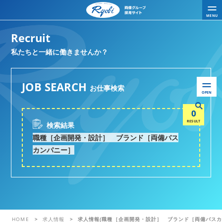
MENU
Recruit
私たちと一緒に働きませんか？
JOB SEARCH
お仕事検索
OPEN
0
RESULT
検索結果
職種［企画開発・設計］ ブランド［両備バス
カンパニー］
HOME
求人情報
求人情報(職種［企画開発・設計］ ブランド［両備バスカ