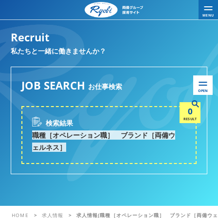
MENU
Recruit
私たちと一緒に働きませんか？
JOB SEARCH
お仕事検索
OPEN
0
RESULT
検索結果
職種［オペレーション職］ ブランド［両備ウ
ェルネス］
HOME
求人情報
求人情報(職種［オペレーション職］ ブランド［両備ウェ