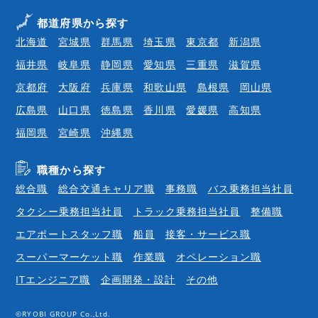
都道府県から探す
北海道
宮城県
群馬県
埼玉県
東京都
新潟県
福井県
岐阜県
静岡県
愛知県
三重県
滋賀県
京都府
大阪府
兵庫県
和歌山県
島根県
岡山県
広島県
山口県
徳島県
香川県
愛媛県
高知県
福岡県
宮崎県
沖縄県
職種から探す
総合職
総合交通キャリア職
事務職
バス乗務担当社員
タクシー乗務担当社員
トラック乗務担当社員
整備職
エアポートスタッフ職
船員
接客・サービス職
スーパーマーケット職
作業職
オペレーション職
ITエンジニア職
企画開発・設計
その他
©RYOBI GROUP Co.,Ltd.