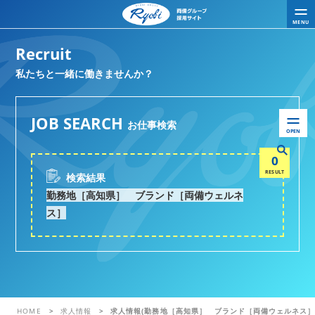
MENU
Recruit
私たちと一緒に働きませんか？
JOB SEARCH
お仕事検索
OPEN
0
RESULT
検索結果
勤務地［高知県］ ブランド［両備ウェルネ
ス］
HOME
求人情報
求人情報(勤務地［高知県］ ブランド［両備ウェルネス］