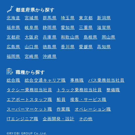
都道府県から探す
北海道
宮城県
群馬県
埼玉県
東京都
新潟県
福井県
岐阜県
静岡県
愛知県
三重県
滋賀県
京都府
大阪府
兵庫県
和歌山県
島根県
岡山県
広島県
山口県
徳島県
香川県
愛媛県
高知県
福岡県
宮崎県
沖縄県
職種から探す
総合職
総合交通キャリア職
事務職
バス乗務担当社員
タクシー乗務担当社員
トラック乗務担当社員
整備職
エアポートスタッフ職
船員
接客・サービス職
スーパーマーケット職
作業職
オペレーション職
ITエンジニア職
企画開発・設計
その他
©RYOBI GROUP Co.,Ltd.