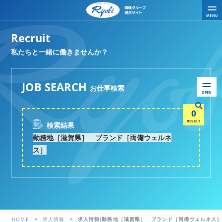
MENU
Recruit
私たちと一緒に働きませんか？
JOB SEARCH
お仕事検索
OPEN
0
RESULT
検索結果
勤務地［滋賀県］ ブランド［両備ウェルネ
ス］
HOME
求人情報
求人情報(勤務地［滋賀県］ ブランド［両備ウェルネス］