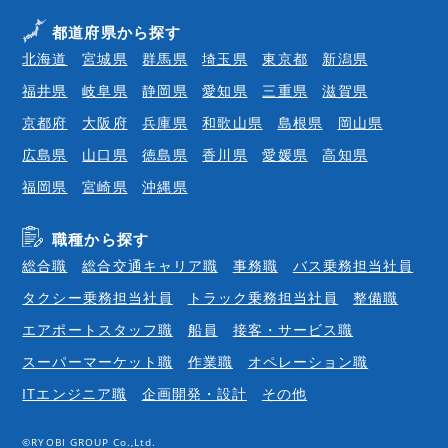
都道府県から探す
北海道
宮城県
群馬県
埼玉県
東京都
新潟県
福井県
岐阜県
静岡県
愛知県
三重県
滋賀県
京都府
大阪府
兵庫県
和歌山県
島根県
岡山県
広島県
山口県
徳島県
香川県
愛媛県
高知県
福岡県
宮崎県
沖縄県
職種から探す
総合職
総合交通キャリア職
事務職
バス乗務担当社員
タクシー乗務担当社員
トラック乗務担当社員
整備職
エアポートスタッフ職
船員
接客・サービス職
スーパーマーケット職
作業職
オペレーション職
ITエンジニア職
企画開発・設計
その他
©RYOBI GROUP Co.,Ltd.