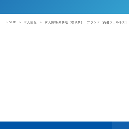
HOME
求人情報
求人情報(勤務地［岐阜県］ ブランド［両備ウェルネス］ 