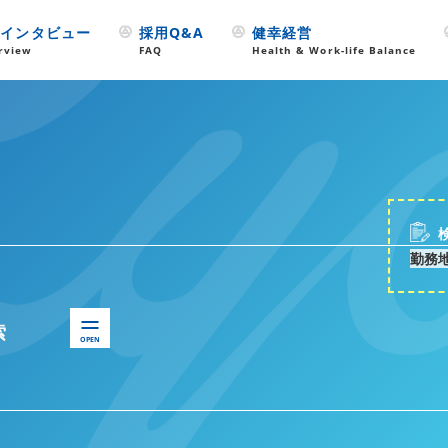
フインタビュー
採用Q&A
健幸経営
erview
FAQ
Health & Work-life Balance
勤務
索
OPEN