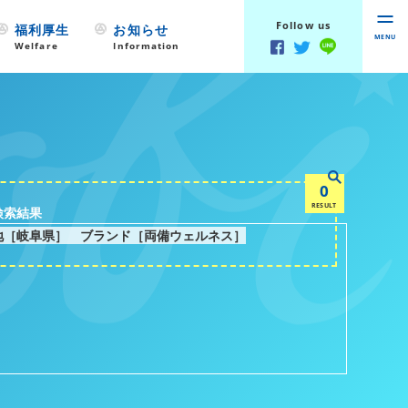
Follow us
福利厚生
お知らせ
MENU
Welfare
Information
0
RESULT
検索結果
地［岐阜県］ ブランド［両備ウェルネス］