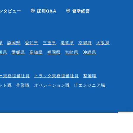
ンタビュー
採用Q&A
健幸経営
県
静岡県
愛知県
三重県
滋賀県
京都府
大阪府
川県
愛媛県
高知県
福岡県
宮崎県
沖縄県
ー乗務担当社員
トラック乗務担当社員
整備職
ット職
作業職
オペレーション職
ITエンジニア職