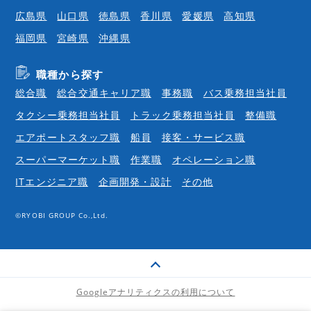
広島県
山口県
徳島県
香川県
愛媛県
高知県
福岡県
宮崎県
沖縄県
職種から探す
総合職
総合交通キャリア職
事務職
バス乗務担当社員
タクシー乗務担当社員
トラック乗務担当社員
整備職
エアポートスタッフ職
船員
接客・サービス職
スーパーマーケット職
作業職
オペレーション職
ITエンジニア職
企画開発・設計
その他
©RYOBI GROUP Co.,Ltd.
Googleアナリティクスの利用について