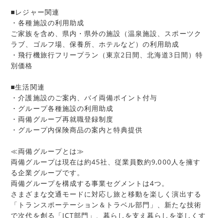
■レジャー関連
・各種施設の利用助成
ご家族を含め、県内・県外の施設（温泉施設、スポーツク
ラブ、ゴルフ場、保養所、ホテルなど）の利用助成
・飛行機旅行フリープラン（東京2日間、北海道3日間）特
別価格
■生活関連
・介護施設のご案内、バイ両備ポイント付与
・グループ各種施設の利用助成
・両備グループ再就職登録制度
・グループ内保険商品の案内と特典提供
≪両備グループとは≫
両備グループは現在は約45社、従業員数約9,000人を擁す
る企業グループです。
両備グループを構成する事業セグメントは4つ。
さまざまな交通モードに対応し旅と移動を楽しく演出する
「トランスポーテーション＆トラベル部門」、新たな技術
で次代を創る「ICT部門」、暮らしを支え暮らしを楽しくす